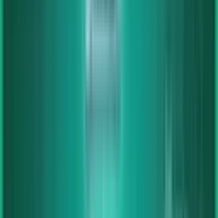
HP 800 G3 Mini-PC | bis i7-7700T | 8-32GB RAM
Konfigurierbar