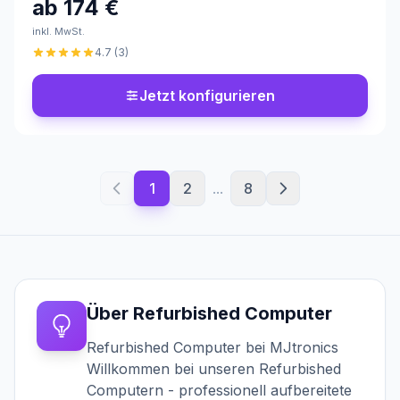
ab
174 €
inkl. MwSt.
4.7
(
3
)
Jetzt konfigurieren
1
2
...
8
Filter
Ergebnisse
anzeigen
Filter
Über
Refurbished Computer
Refurbished Computer bei MJtronics
Verfügbarkeit
Willkommen bei unseren Refurbished
Computern - professionell aufbereitete
Auf