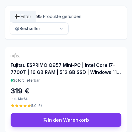
Filter
95
Produkte gefunden
Bestseller
Bestseller
Preis: Niedrig →
Hoch
Fujitsu ESPRIMO Q957 Mini-PC | Intel Core I7-
Preis: Hoch →
7700T | 16 GB RAM | 512 GB SSD | Windows 11
Niedrig
Pro | Office 2024
Sofort lieferbar
Name A → Z
319 €
Name Z → A
inkl. MwSt.
5.0
(
5
)
Neueste zuerst
In den Warenkorb