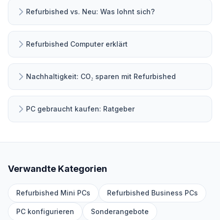
1
Generation
Refurbished vs. Neu: Was lohnt sich?
6.
11
Generation
Refurbished Computer erklärt
7.
11
Generation
Nachhaltigkeit: CO₂ sparen mit Refurbished
8.
9
Generation
PC gebraucht kaufen: Ratgeber
9.
21
Generation
10.
Verwandte Kategorien
13
Generation
Refurbished Mini PCs
Refurbished Business PCs
11.
4
Generation
PC konfigurieren
Sonderangebote
Arbeitsspeicher