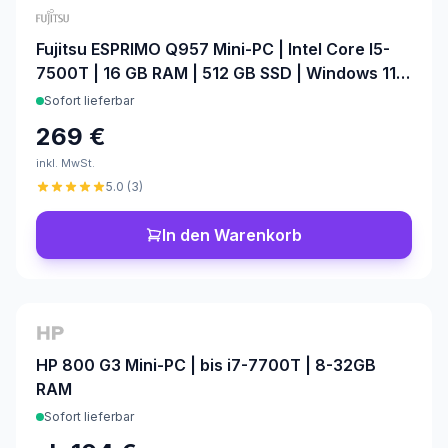
Fujitsu ESPRIMO Q957 Mini-PC | Intel Core I5-
7500T | 16 GB RAM | 512 GB SSD | Windows 11
Pro | Office 2024
Sofort lieferbar
269 €
inkl. MwSt.
5.0
(
3
)
In den Warenkorb
Konfigurierbar
HP 800 G3 Mini-PC | bis i7-7700T | 8-32GB
RAM
Sofort lieferbar