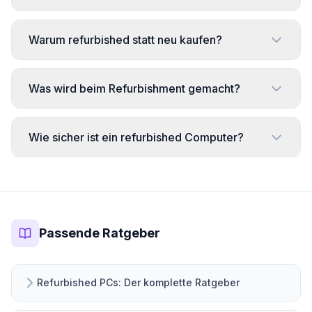
Intel
Core
43
Warum refurbished statt neu kaufen?
i7
Intel
Was wird beim Refurbishment gemacht?
Core
14
i9
Wie sicher ist ein refurbished Computer?
Pentium
/
14
Celeron
Prozessor-
Generation
Passende Ratgeber
3.
1
Generation
Refurbished PCs: Der komplette Ratgeber
4.