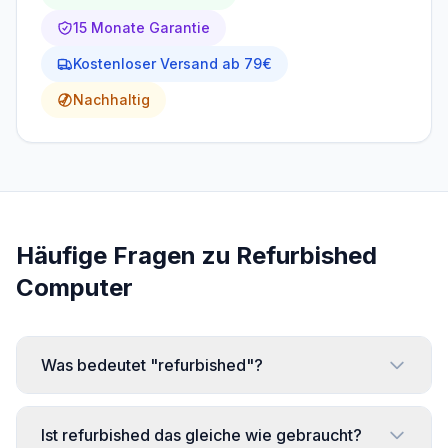
15 Monate Garantie
Dell
10
Kostenloser Versand ab 79€
HP
25
Nachhaltig
Lenovo
31
Fujitsu
22
Prozessor
Häufige Fragen zu
Refurbished
Computer
Intel
Core
39
i3
Was bedeutet "refurbished"?
Intel
Core
46
i5
Ist refurbished das gleiche wie gebraucht?