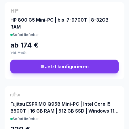
Konfigurierbar
HP 800 G5 Mini-PC | bis i7-9700T | 8-32GB
RAM
Sofort lieferbar
ab
174 €
inkl. MwSt.
Jetzt konfigurieren
Fujitsu ESPRIMO Q958 Mini-PC | Intel Core I5-
8500T | 16 GB RAM | 512 GB SSD | Windows 11
Pro | Office 2024
Sofort lieferbar