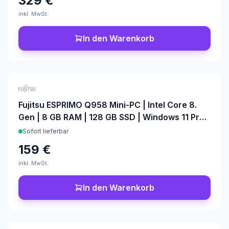
329 €
inkl. MwSt.
In den Warenkorb
Fujitsu ESPRIMO Q958 Mini-PC | Intel Core 8.
Gen | 8 GB RAM | 128 GB SSD | Windows 11 Pro |
Office 2024
Sofort lieferbar
159 €
inkl. MwSt.
In den Warenkorb