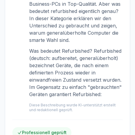
Alle
Vorbestellbar
Lager
Business-PCs in Top-Qualität. Aber was
bedeutet refurbished eigentlich genau?
In dieser Kategorie erklären wir den
Preis
Unterschied zu gebraucht und zeigen,
warum generalüberholte Computer die
smarte Wahl sind.
Was bedeutet Refurbished? Refurbished
Mindestpreis
Höchstpreis
—
€
€
(deutsch: aufbereitet, generalüberholt)
bezeichnet Geräte, die nach einem
<
definierten Prozess wieder in
200€
einwandfreien Zustand versetzt wurden.
200-
Im Gegensatz zu einfach "gebrauchten"
350€
Geräten garantiert Refurbished:
350-
500€
Diese Beschreibung wurde KI-unterstützt erstellt
>
und redaktionell geprüft.
500€
Hersteller
Professionell geprüft